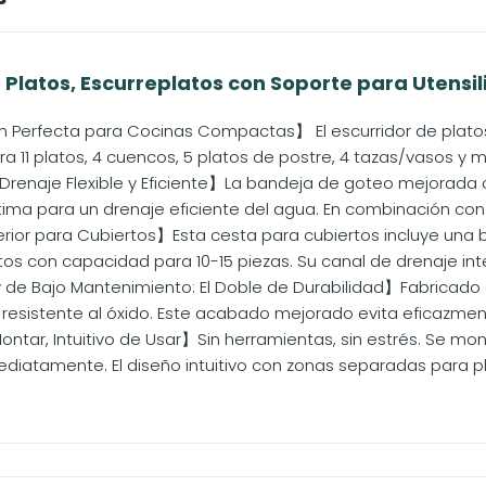
 Platos, Escurreplatos con Soporte para Utensilio
Perfecta para Cocinas Compactas】 El escurridor de platos Ura
 11 platos, 4 cuencos, 5 platos de postre, 4 tazas/vasos y m
renaje Flexible y Eficiente】La bandeja de goteo mejorada 
tima para un drenaje eficiente del agua. En combinación con 
rior para Cubiertos】Esta cesta para cubiertos incluye una b
s con capacidad para 10-15 piezas. Su canal de drenaje integ
 de Bajo Mantenimiento: El Doble de Durabilidad】Fabricado
 resistente al óxido. Este acabado mejorado evita eficazmen
ntar, Intuitivo de Usar】Sin herramientas, sin estrés. Se mon
diatamente. El diseño intuitivo con zonas separadas para pla