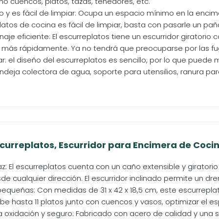
o cuencos, platos, tazas, tenedores, etc.
 y es fácil de limpiar: Ocupa un espacio mínimo en la encime
atos de cocina es fácil de limpiar, basta con pasarle un paño
aje eficiente: El escurreplatos tiene un escurridor giratorio c
 más rápidamente. Ya no tendrá que preocuparse por las fug
r: el diseño del escurreplatos es sencillo, por lo que puede
bandeja colectora de agua, soporte para utensilios, ranura para
rreplatos, Escurridor para Encimera de Cocina,
: El escurreplatos cuenta con un caño extensible y giratorio
e cualquier dirección. El escurridor inclinado permite un drena
 pequeñas: Con medidas de 31 x 42 x 18,5 cm, este escurrepla
 hasta 11 platos junto con cuencos y vasos, optimizar el esp
a oxidación y seguro: Fabricado con acero de calidad y una s