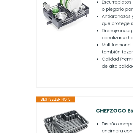
Escurreplatos 
o plegarlo par
Antiarañazos 
que protege su
Drenaje incorp
canalizarse ha
Multifuncional
también tazone
Calidad Premi
de alta calida
BESTSELLER NO. 5
CHEFZOCO Escu
Diseño compac
encimera con 