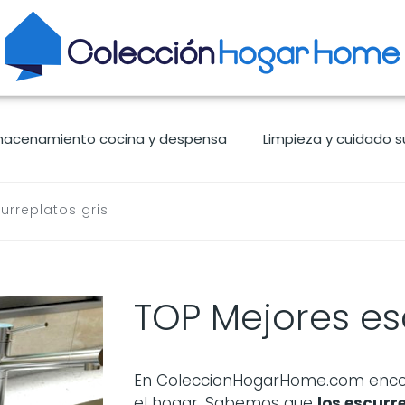
macenamiento cocina y despensa
Limpieza y cuidado s
urreplatos gris
TOP Mejores es
En ColeccionHogarHome.com encon
el hogar. Sabemos que
los
escurre