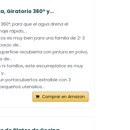
 Giratorio 360° y...
 360°, para que el agua drena el
je rápido,...
tos es muy bien para una familia de 2-3
acio de...
uperficie recubierta con pintura en polvo,
 de...
ni tornillos, este escurreplatos es muy
y...
un portacubiertos extraíble con 3
queños utensilios...
Comprar en Amazon