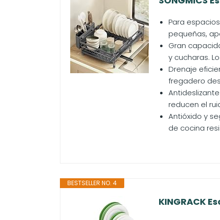
SONGMICS Esc
Para espacios
pequeñas, ap
Gran capacida
y cucharas. Lo
Drenaje eficie
fregadero des
Antideslizant
reducen el rui
Antióxido y s
de cocina resi
BESTSELLER NO. 4
KINGRACK Escu