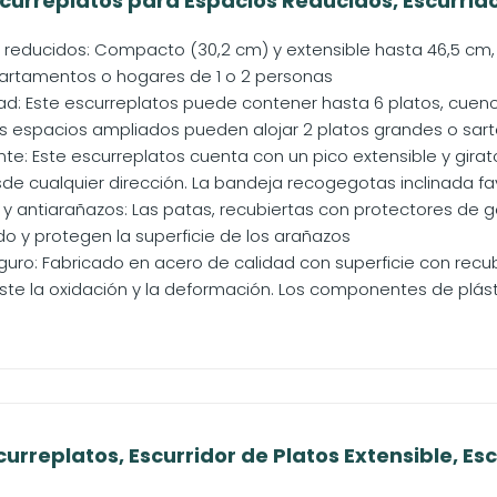
urreplatos para Espacios Reducidos, Escurridor
 reducidos: Compacto (30,2 cm) y extensible hasta 46,5 cm,
artamentos o hogares de 1 o 2 personas
d: Este escurreplatos puede contener hasta 6 platos, cuenco
s espacios ampliados pueden alojar 2 platos grandes o sarte
nte: Este escurreplatos cuenta con un pico extensible y girat
de cualquier dirección. La bandeja recogegotas inclinada fav
e y antiarañazos: Las patas, recubiertas con protectores de
do y protegen la superficie de los arañazos
eguro: Fabricado en acero de calidad con superficie con recu
ste la oxidación y la deformación. Los componentes de plásti
rreplatos, Escurridor de Platos Extensible, Esc