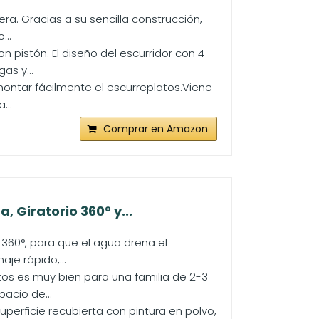
ra. Gracias a su sencilla construcción,
...
on pistón. El diseño del escurridor con 4
as y...
 montar fácilmente el escurreplatos.Viene
...
Comprar en Amazon
 Giratorio 360° y...
 360°, para que el agua drena el
je rápido,...
tos es muy bien para una familia de 2-3
acio de...
uperficie recubierta con pintura en polvo,