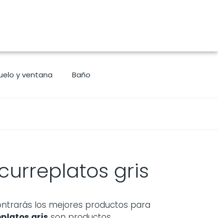
uelo y ventana
Baño
curreplatos gris
trarás los mejores productos para
platos gris
son productos