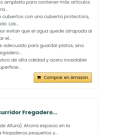
des ampliarlo para contener más artículos
a...
n cubiertos con una cubierta protectora,
o. Las...
ferior evitan que el agua quede atrapada al
 el...
 es adecuado para guardar platos, sino
egadero...
tico de alta calidad y acero inoxidable
erficie...
Comprar en Amazon
urridor Fregadero...
e Altura): Ahorra espacio en la
 fregaderos pequeños y...