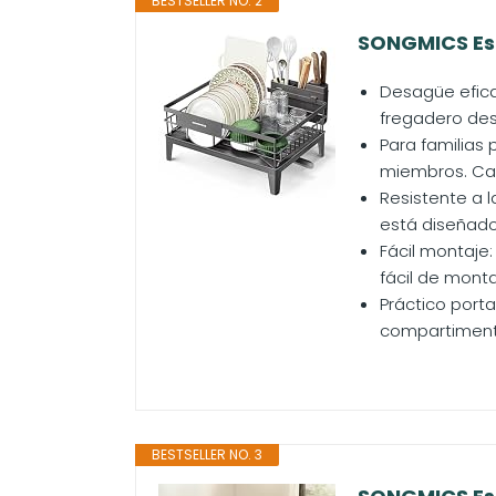
BESTSELLER NO. 2
SONGMICS Escu
Desagüe eficaz
fregadero desd
Para familias
miembros. Cabe
Resistente a l
está diseñado 
Fácil montaje:
fácil de montar
Práctico porta
compartimento
BESTSELLER NO. 3