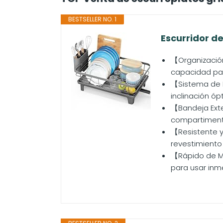
BESTSELLER NO. 1
Escurridor de
【Organización 
capacidad para
【Sistema de D
inclinación óp
【Bandeja Exte
compartimento
【Resistente y
revestimiento
【Rápido de Mo
para usar inme