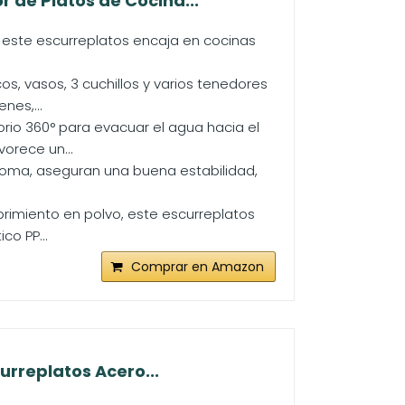
 de Platos de Cocina...
 este escurreplatos encaja en cocinas
s, vasos, 3 cuchillos y varios tenedores
nes,...
orio 360° para evacuar el agua hacia el
orece un...
 goma, aseguran una buena estabilidad,
brimiento en polvo, este escurreplatos
co PP...
Comprar en Amazon
urreplatos Acero...