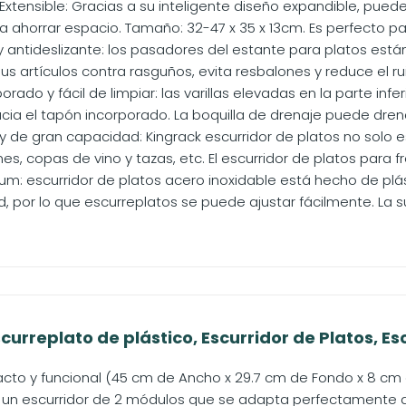
Extensible: Gracias a su inteligente diseño expandible, pue
a ahorrar espacio. Tamaño: 32-47 x 35 x 13cm. Es perfecto par
y antideslizante: los pasadores del estante para platos está
s artículos contra rasguños, evita resbalones y reduce el ruid
orado y fácil de limpiar: las varillas elevadas en la parte in
cia el tapón incorporado. La boquilla de drenaje puede drenar
 y de gran capacidad: Kingrack escurridor de platos no solo
s, copas de vino y tazas, etc. El escurridor de platos para fr
um: escurridor de platos acero inoxidable está hecho de plás
d, por lo que escurreplatos se puede ajustar fácilmente. La sup
rreplato de plástico, Escurridor de Platos, Esc
to y funcional (45 cm de Ancho x 29.7 cm de Fondo x 8 cm d
un escurridor de 2 módulos que se adapta perfectamente a