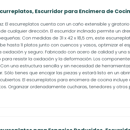
rreplatos, Escurridor para Encimera de Cocina,
: El escurreplatos cuenta con un caño extensible y giratorio
e cualquier dirección. El escurridor inclinado permite un drena
 pequeñas: Con medidas de 31 x 42 x 18,5 cm, este escurrepla
 hasta 11 platos junto con cuencos y vasos, optimizar el esp
a oxidación y seguro: Fabricado con acero de calidad y una s
para resistir la oxidación y la deformación. Los componentes
 Con una estructura sencilla y sin necesidad de herramientas 
. Sólo tienes que encajar las piezas y estará listo en un abrir 
cubiertos: El escurreplatos para encimera de cocina incluye 
s. Organizar ordenadamente cucharas, tenedores y otros pe