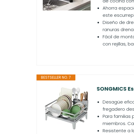
de cocina com
Ahorra espacio
este escurrepl
Diseño de dren
ranuras drena
Fácil de monta
con rejillas, 
BESTSELLER NO. 7
SONGMICS Escu
Desagüe eficaz
fregadero desd
Para familias
miembros. Cabe
Resistente a l