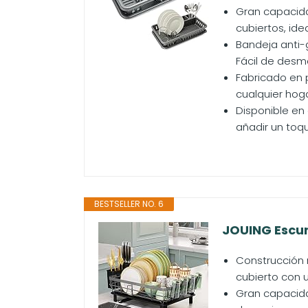
Gran capacida
cubiertos, ide
Bandeja anti-
Fácil de desmo
Fabricado en p
cualquier hoga
Disponible en 
añadir un toq
BESTSELLER NO. 6
JOUING Escurr
Construcción r
cubierto con u
Gran capacidad