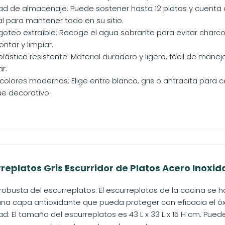
d de almacenaje: Puede sostener hasta 12 platos y cuent
al para mantener todo en su sitio.
goteo extraíble: Recoge el agua sobrante para evitar charco
ntar y limpiar.
lástico resistente: Material duradero y ligero, fácil de maneja
r.
colores modernos: Elige entre blanco, gris o antracita para c
ue decorativo.
eplatos Gris Escurridor de Platos Acero Inoxida
obusta del escurreplatos: El escurreplatos de la cocina se h
na capa antioxidante que pueda proteger con eficacia el óxi
: El tamaño del escurreplatos es 43 L x 33 L x 15 H cm. Puede