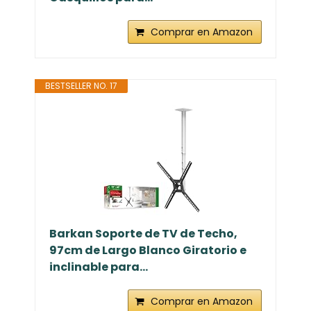
Linkind Portalámpara E27 de Metal
Para Lámparas Colgante,
Casquillos para...
Comprar en Amazon
BESTSELLER NO. 17