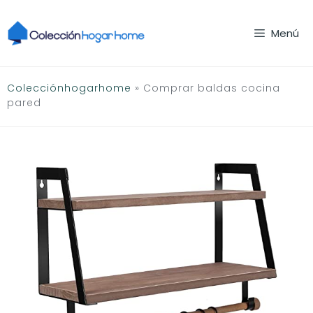
Saltar
al
Menú
contenido
Colecciónhogarhome
»
Comprar baldas cocina
pared