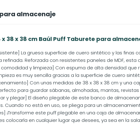
e para almacenaje
x 38 x 38 cm Baúl Puff Taburete para almacena
sistente] La gruesa superficie de cuero sintético y las fina
a refinada. Reforzada con resistentes paneles de MDF, esta
la comodidad y limpieza] Con espuma de alta densidad que re
pieza es muy sencilla gracias a la superficie de cuero sintéti
enamiento] Con unas medidas de 38 x 38 x 38 cm y una cap
erfecto para guardar sábanas, almohadas, mantas, revistas
tar y plegar] El diseño plegable de este banco de almacena
. Cuando no está en uso, se pliega para un almacenamiento
les] ¡Transforme este puff plegable en una caja de almacen
s colocarla en cualquier lugar que desees, ya sea en la sala d