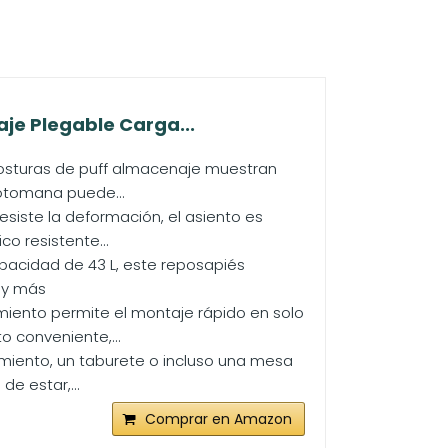
je Plegable Carga...
s costuras de puff almacenaje muestran
 otomana puede...
siste la deformación, el asiento es
co resistente...
acidad de 43 L, este reposapiés
 y más
miento permite el montaje rápido en solo
 conveniente,...
amiento, un taburete o incluso una mesa
e estar,...
Comprar en Amazon