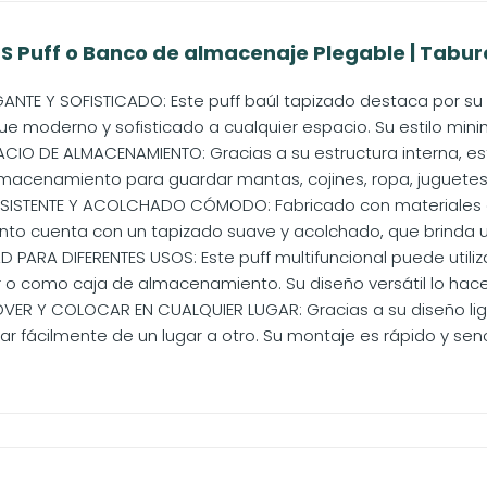
 Puff o Banco de almacenaje Plegable | Tabur
ANTE Y SOFISTICADO: Este puff baúl tapizado destaca por 
e moderno y sofisticado a cualquier espacio. Su estilo minima
CIO DE ALMACENAMIENTO: Gracias a su estructura interna, es
macenamiento para guardar mantas, cojines, ropa, juguetes o
SISTENTE Y ACOLCHADO CÓMODO: Fabricado con materiales de
o cuenta con un tapizado suave y acolchado, que brinda una
D PARA DIFERENTES USOS: Este puff multifuncional puede utiliz
r o como caja de almacenamiento. Su diseño versátil lo hace.
VER Y COLOCAR EN CUALQUIER LUGAR: Gracias a su diseño liger
r fácilmente de un lugar a otro. Su montaje es rápido y sencil