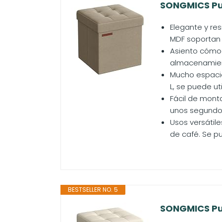
SONGMICS Puf
Elegante y res
MDF soportan l
Asiento cómod
almacenamient
Mucho espacio
L, se puede u
Fácil de mont
unos segundos
Usos versátil
de café. Se pu
BESTSELLER NO. 5
SONGMICS Puf