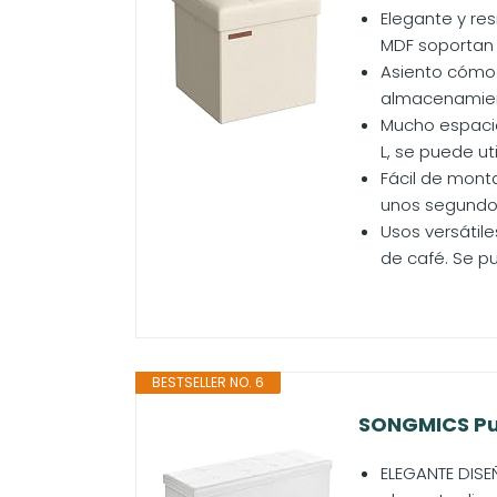
Elegante y res
MDF soportan l
Asiento cómod
almacenamient
Mucho espacio
L, se puede u
Fácil de mont
unos segundos
Usos versátil
de café. Se pu
BESTSELLER NO. 6
SONGMICS Puf
ELEGANTE DISE