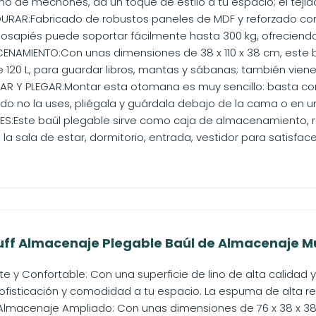
o de mechones, da un toque de estilo a tu espacio; el tejido
RAR:Fabricado de robustos paneles de MDF y reforzado con
posapiés puede soportar fácilmente hasta 300 kg, ofreciendo 
NAMIENTO:Con unas dimensiones de 38 x 110 x 38 cm, este
120 L, para guardar libros, mantas y sábanas; también viene c
R Y PLEGAR:Montar esta otomana es muy sencillo: basta con ins
do no la uses, pliégala y guárdala debajo de la cama o en un.
ES:Este baúl plegable sirve como caja de almacenamiento, 
la sala de estar, dormitorio, entrada, vestidor para satisfacer
uff Almacenaje Plegable Baúl de Almacenaje Mul
te y Confortable: Con una superficie de lino de alta calida
fisticación y comodidad a tu espacio. La espuma de alta resi
lmacenaje Ampliado: Con unas dimensiones de 76 x 38 x 38 