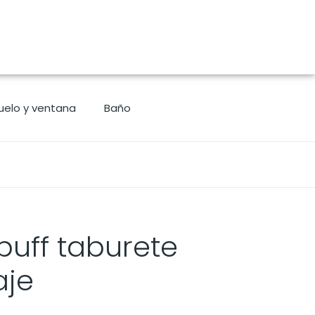
uelo y ventana
Baño
uff taburete
aje