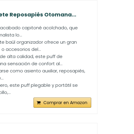
ete Reposapiés Otomana...
su acabado capitoné acolchado, que
lista lo...
te baúl organizador ofrece un gran
 accesorios del...
 alta calidad, este puff de
 sensación de confort al...
arse como asiento auxiliar, reposapiés,
..
o, este puff plegable y portátil se
lo,...
Comprar en Amazon