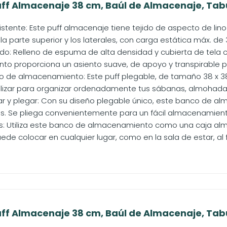
f Almacenaje 38 cm, Baúl de Almacenaje, Tabu
istente: Este puff almacenaje tiene tejido de aspecto de lino
a parte superior y los laterales, con carga estática máx. de
o: Relleno de espuma de alta densidad y cubierta de tela c
o proporciona un asiento suave, de apoyo y transpirable p
 de almacenamiento: Este puff plegable, de tamaño 38 x 3
tilizar para organizar ordenadamente tus sábanas, almohadas
ar y plegar: Con su diseño plegable único, este banco de 
. Se pliega convenientemente para un fácil almacenamient
es: Utiliza este banco de almacenamiento como una caja al
ede colocar en cualquier lugar, como en la sala de estar, al fin
f Almacenaje 38 cm, Baúl de Almacenaje, Tabu