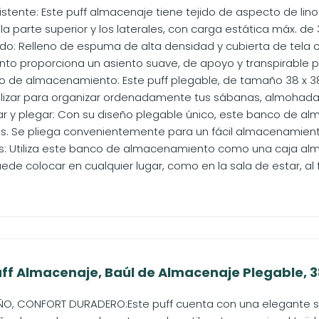
istente: Este puff almacenaje tiene tejido de aspecto de lino
a parte superior y los laterales, con carga estática máx. de
o: Relleno de espuma de alta densidad y cubierta de tela c
o proporciona un asiento suave, de apoyo y transpirable p
 de almacenamiento: Este puff plegable, de tamaño 38 x 3
tilizar para organizar ordenadamente tus sábanas, almohadas
ar y plegar: Con su diseño plegable único, este banco de 
. Se pliega convenientemente para un fácil almacenamient
es: Utiliza este banco de almacenamiento como una caja al
ede colocar en cualquier lugar, como en la sala de estar, al fin
f Almacenaje, Baúl de Almacenaje Plegable, 38 x
ÑO, CONFORT DURADERO:Este puff cuenta con una elegante sup