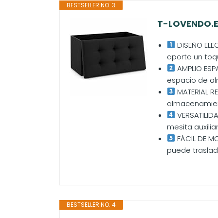
BESTSELLER NO. 3
T-LOVENDO.ES
DISEÑO ELEG
aporta un toqu
AMPLIO ESPA
espacio de al
MATERIAL RE
almacenamient
VERSATILIDA
mesita auxilia
FÁCIL DE MO
puede traslada
BESTSELLER NO. 4