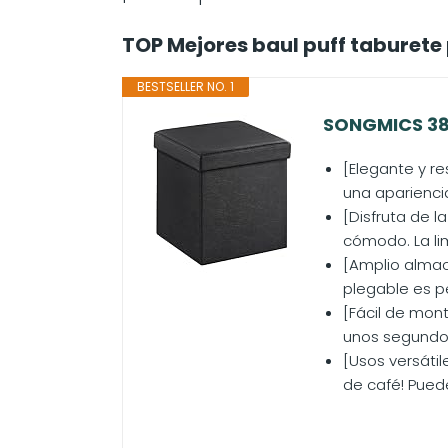
TOP Mejores baul puff taburet
BESTSELLER NO. 1
SONGMICS 38 
[Elegante y re
una aparienci
[Disfruta de 
cómodo. La lim
[Amplio almac
plegable es p
[Fácil de mon
unos segundos
[Usos versáti
de café! Puede