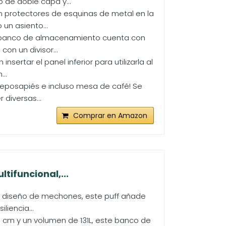
 de doble capa y...
 protectores de esquinas de metal en la
un asiento...
 banco de almacenamiento cuenta con
on un divisor...
ertar el panel inferior para utilizarla al
..
reposapiés e incluso mesa de café! Se
 diversas...
Comprar en Amazon
tifuncional,...
d y diseño de mechones, este puff añade
liencia...
cm y un volumen de 131L, este banco de