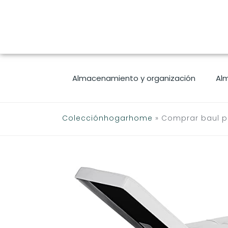
Saltar
al
contenido
Almacenamiento y organización
Al
Colecciónhogarhome
»
Comprar baul p