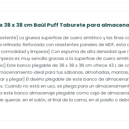
x 38 x 38 cm Baúl Puff Taburete para almacena
sistente] La gruesa superficie de cuero sintético y las fina
a refinada. Reforzada con resistentes paneles de MDF, esta
la comodidad y limpieza] Con espuma de alta densidad que re
pieza es muy sencilla gracias a la superficie de cuero sintéti
o] Este banco plegable de 38 x 38 x 38 cm ofrece 43 L de ca
lmacenamiento ideal para tus sábanas, almohadas, mantas, r
tar y plegar] El diseño plegable de este banco de almacena
. Cuando no está en uso, se pliega para un almacenamiento
iliza este banco almacenaje plegable como caja de almacena
 quieras: en el salón, al final de la cama, en el pasillo o deba