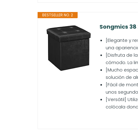
BESTSELLER NO. 2
Songmics 38 
[Elegante y re
una aparienci
[Disfruta de 
cómodo. La lim
[Mucho espaci
solución de a
[Fácil de mon
unos segundos
[Versátil] Ut
colócala donde