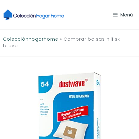
Saltar
al
Menú
contenido
Colecciónhogarhome
»
Comprar bolsas nilfisk
bravo