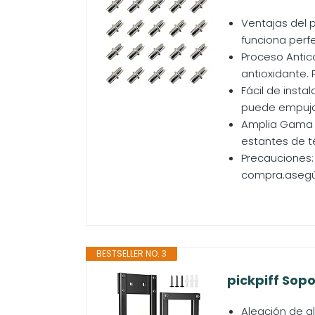
Ventajas del 
funciona perf
Proceso Antico
antioxidante. 
Fácil de insta
puede empujar
Amplia Gama d
estantes de té
Precauciones:
compra.asegúr
BESTSELLER NO. 3
pickpiff Sop
Aleación de a