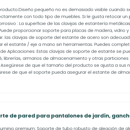
producto:Diseño pequeño no es demasiado visible cuando se in
ectamente con todo tipo de muebles. Si le gusta retocar un 
rrosivo : La superficie de las clavijas de estantería metálica
Puede proporcionar soporte para placas de madera, vidrio y c
lar: las clavijas de soporte del estante de acero son adecua
 el estante / eje a mano sin herramientas. Puedes completar
e Aplicaciones: Estas clavijas de soporte de estante se pued
, librerías, armarios de almacenamiento y otras particiones 
 Asegúrese de que el tamaño del producto se ajusta a sus 
ese de que el soporte pueda asegurar el estante de almace
orte de pared para pantalones de jardín, ganch
luminio premium: Soporte de tubo robusto de aleación de al