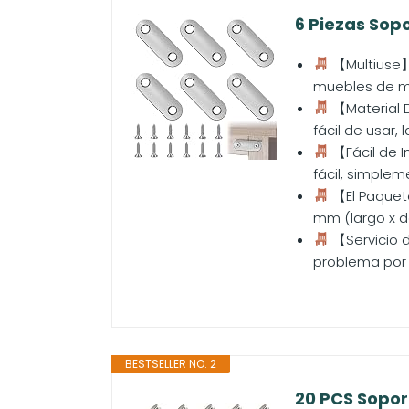
6 Piezas Sopo
【Multiuse】 
muebles de mad
【Material D
fácil de usar,
【Fácil de I
fácil, simpleme
【El Paquete
mm (largo x de 
【Servicio d
problema por 
BESTSELLER NO. 2
20 PCS Sopor