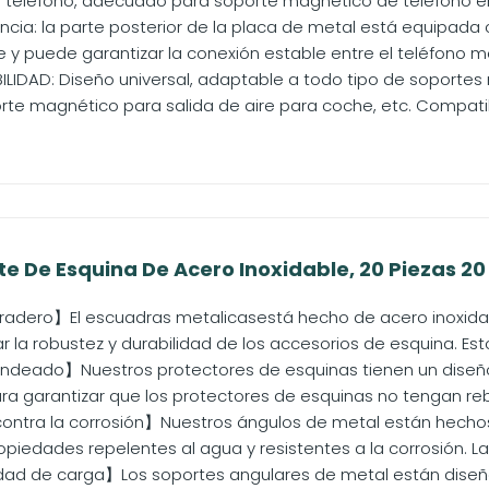
l teléfono, adecuado para soporte magnético de teléfono en 
ncia: la parte posterior de la placa de metal está equipada 
e y puede garantizar la conexión estable entre el teléfono móvi
LIDAD: Diseño universal, adaptable a todo tipo de soporte
rte magnético para salida de aire para coche, etc. Compatib
te De Esquina De Acero Inoxidable, 20 Piezas 20
radero】El escuadras metalicasestá hecho de acero inoxidabl
r la robustez y durabilidad de los accesorios de esquina. Esto
deado】Nuestros protectores de esquinas tienen un diseño
ara garantizar que los protectores de esquinas no tengan reb
ontra la corrosión】Nuestros ángulos de metal están hechos
piedades repelentes al agua y resistentes a la corrosión. La f
ad de carga】Los soportes angulares de metal están diseñ