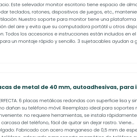
acio: Este selevador monitor escritorio tiene espacio de al
 teclados, ratones, dispositivos de juegos, etc., manteniend
ilación: Nuestro soporte para monitor tiene una plataforma c
ión del aire y evita que su computadora portátil u otros dispos
ión: Todos los accesorios e instrucciones están incluidos en e
ara un montaje rápido y sencillo. 3 sujetacables ayudan a ge
cas de metal de 40 mm, autoadhesivas, para i
RFECTA: 6 placas metálicas redondas con superficie lisa y si
o dañan su teléfono móvil. Reemplazo ideal para soportes 
nveniente: no requiere herramientas, se instala rápidamente 
carcasa del teléfono, fácil de quitar sin dejar rastro. Viene...
elgado: Fabricado con acero manganeso de 0,5 mm de espesor