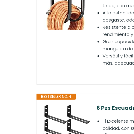
óxido, con met
Alta estabilid
desgaste, ade
Resistente a c
rendimiento y
Gran capacida
manguera de j
Versátil y fá
más, adecuado 
BESTSELLER NO. 4
6 Pzs Escuadr
【Excelente ma
calidad, con su