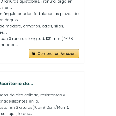
anuras ajustables, 1 ranura larga en
s en...
 ángulo pueden fortalecer las piezas de
n ángulo...
e madera, armarios, cajas, sillas,
,...
con 3 ranuras, longitud: 105 mm (4-1/8
 pueden...
Comprar en Amazon
critorio de...
al de alta calidad, resistentes y
ideslizantes en la...
ustar en 3 alturas(10cm/12cm/14cm),
s ojos, lo que...