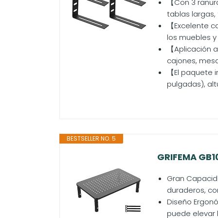
【Con 3 ranura
tablas largas,
【Excelente ca
los muebles y
【Aplicación am
cajones, mesas
【El paquete i
pulgadas), alt
BESTSELLER NO. 5
GRIFEMA GB105
Gran Capacida
duraderos, con
Diseño Ergonó
puede elevar 