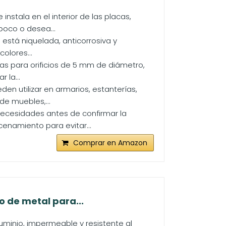
stala en el interior de las placas,
poco o desea...
s está niquelada, anticorrosiva y
olores...
das para orificios de 5 mm de diámetro,
 la...
en utilizar en armarios, estanterías,
de muebles,...
necesidades antes de confirmar la
namiento para evitar...
Comprar en Amazon
o de metal para...
uminio, impermeable y resistente al