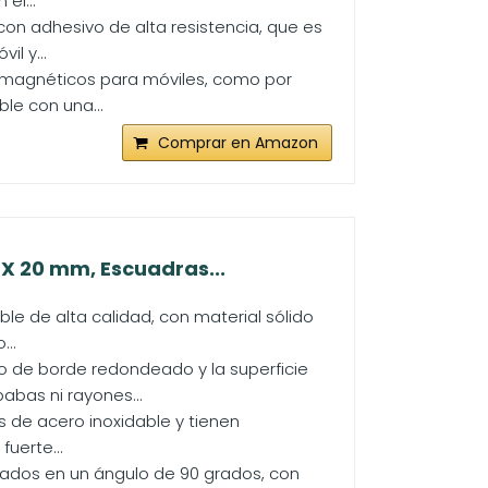
el...
con adhesivo de alta resistencia, que es
l y...
s magnéticos para móviles, como por
le con una...
Comprar en Amazon
 X 20 mm, Escuadras...
e de alta calidad, con material sólido
...
 de borde redondeado y la superficie
abas ni rayones...
 de acero inoxidable y tienen
uerte...
ados en un ángulo de 90 grados, con