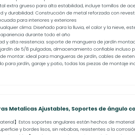
al extra grueso para alta estabilidad, incluye tornillos de acer
ad y durabilidad: Construcción de metal reforzada con revesti
cuada para interiores y exteriores
ualquier clima: Diseñado para la lluvia, el calor y la nieve
 apariencia durante todo el año
d y alta resistencia: soporte de manguera de jardín montad
ardín de 5/8 pulgadas, almacenamiento confiable incluso p
cil de montar: ideal para mangueras de jardín, cables de ext
para jardín, garaje y patio, todas las piezas de montaje incl
as Metalicas Ajustables, Soportes de ángulo con
terial】Estos soportes angulares están hechos de material
perficie y bordes lisos, sin rebabas, resistentes a la corrosión