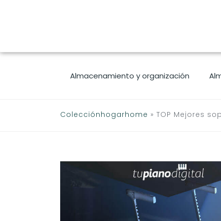
Saltar
al
contenido
Almacenamiento y organización
Al
Colecciónhogarhome
»
TOP Mejores so