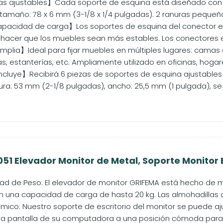
s ajustables】Cada soporte de esquina está diseñado con 3 r
 tamaño: 78 x 6 mm (3-1/8 x 1/4 pulgadas). 2 ranuras pequeña
pacidad de carga】Los soportes de esquina del conector en
 hacer que los muebles sean más estables. Los conectores e
plia】Ideal para fijar muebles en múltiples lugares: camas d
, estanterías, etc. Ampliamente utilizado en oficinas, hogares
ncluye】Recibirá 6 piezas de soportes de esquina ajustables 
ura: 53 mm (2-1/8 pulgadas), ancho: 25,5 mm (1 pulgada), se
1 Elevador Monitor de Metal, Soporte Monitor Es
d de Peso: El elevador de monitor GRIFEMA está hecho de met
 una capacidad de carga de hasta 20 kg. Las almohadillas ant
mico: Nuestro soporte de escritorio del monitor se puede aj
la pantalla de su computadora a una posición cómoda para su