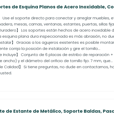
rtes de Esquina Planos de Acero Inoxidable, Co
Use el soporte directo para conectar y arreglar muebles, 
era, mesas, camas, ventanas, estantes, puertas, sillas fijas,
uradero】 Los soportes están hechos de acero inoxidable de a
 la esquina plana dura inspeccionada es más abrasión, no duel
nstalar】 Gracias a los agujeros existentes es posible monta
nte corrija la posición de instalación y gire el tornillo...
 Incluye】 Conjunto de 6 placas de estribo de reparación + 1
ancho) y el diámetro del orificio de tornillo fijo: 7 mm, que...
e Calidad】 Si tiene preguntas, no dude en contactarnos, ha
usted.
te de Estante de Metálico, Soporte Baldas, Pasa