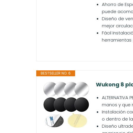
Ahorro de Esp
puede acomodar
Diseño de vent
mejor circulac
Fácil Instalac
herramientas p
BESTSELLER NO. 6
Wukong 8 pla
ALTERNATIVA PE
manos y que n
Instalación co
o dentro de la 
Diseño ultrad