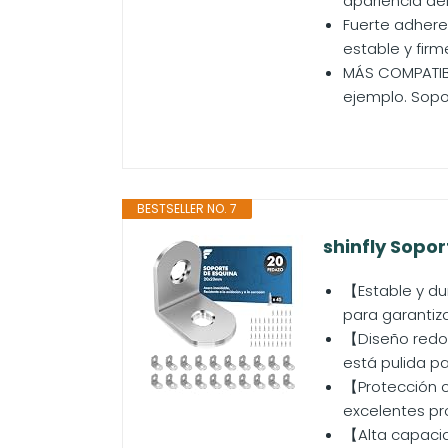
apariencia de
Fuerte adhere
estable y firm
MÁS COMPATIBI
ejemplo. Sopo
BESTSELLER NO. 7
shinfly Sopor
【Estable y du
para garantiza
【Diseño redon
está pulida p
【Protección c
excelentes pro
【Alta capacid