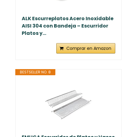
ALK Escurreplatos Acero Inoxidable
AISI 304 con Bandeja – Escurridor
Platos y...
Comprar en Amazon
BESTSELLER NO. 8