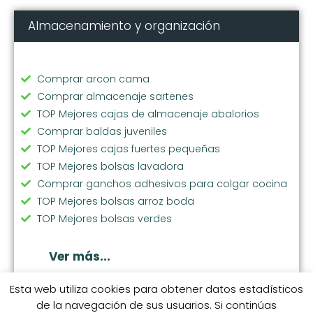
Confiamos que esta lista pueda serte
de ayuda en la decisión de compra.
Otros productos
relacionados de soporte
bandejas cocina
Almacenamiento y organización
Comprar arcon cama
Comprar almacenaje sartenes
TOP Mejores cajas de almacenaje abalorios
Comprar baldas juveniles
TOP Mejores cajas fuertes pequeñas
TOP Mejores bolsas lavadora
Esta web utiliza cookies para obtener datos estadísticos
Comprar ganchos adhesivos para colgar cocina
de la navegación de sus usuarios. Si continúas
TOP Mejores bolsas arroz boda