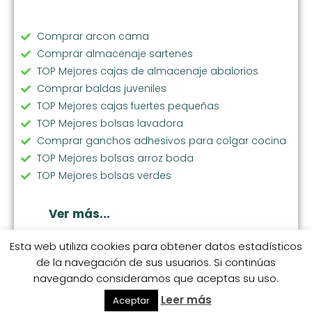
Comprar arcon cama
Comprar almacenaje sartenes
TOP Mejores cajas de almacenaje abalorios
Comprar baldas juveniles
TOP Mejores cajas fuertes pequeñas
TOP Mejores bolsas lavadora
Comprar ganchos adhesivos para colgar cocina
TOP Mejores bolsas arroz boda
TOP Mejores bolsas verdes
Comprar soporte vajilla
Comprar bolsas ecologicas compra
Ver más...
TOP Mejores cubos basura extraibles
Comprar perchas pantalones
Esta web utiliza cookies para obtener datos estadísticos
de la navegación de sus usuarios. Si continúas
TOP Mejores tendederos de madera
navegando consideramos que aceptas su uso.
TOP Mejores bolsas nilfisk select
© 2026 coleccionhogarhome.com.
S.M. Categorías
S.M. 1
S.M. 2
S.M. 3
S.M. 4
S.M. 5
S.M. 6
TOP Mejores bolsas fruta reutilizables algodon
Leer más
Aceptar