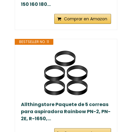
150 160 180...
Comprar en Amazon
BESTSELLER NO. 11
Allthingstore Paquete de 5 correas
para aspiradora Rainbow PN-2, PN-
2E, R-1650,...