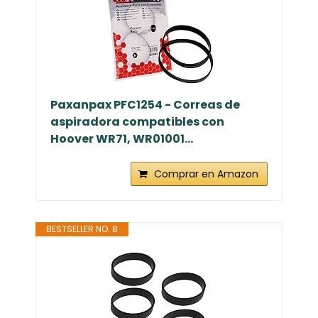
Paxanpax PFC1254 - Correas de
aspiradora compatibles con
Hoover WR71, WR01001...
Comprar en Amazon
BESTSELLER NO. 8