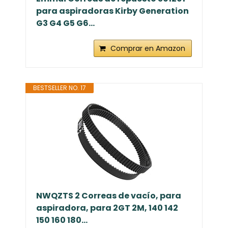
para aspiradoras Kirby Generation
G3 G4 G5 G6...
Comprar en Amazon
BESTSELLER NO. 17
NWQZTS 2 Correas de vacío, para
aspiradora, para 2GT 2M, 140 142
150 160 180...