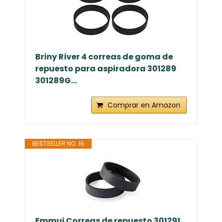
Briny River 4 correas de goma de
repuesto para aspiradora 301289
301289G...
Comprar en Amazon
BESTSELLER NO. 16
Emmui Correas de repuesto 301291