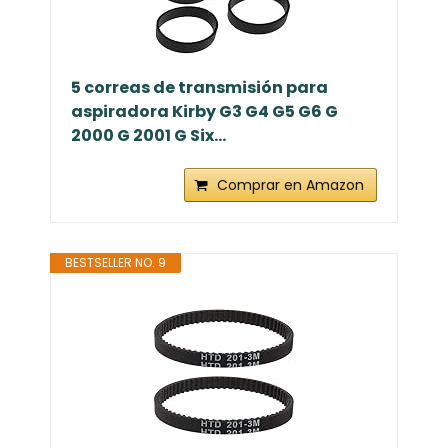
5 correas de transmisión para
aspiradora Kirby G3 G4 G5 G6 G
2000 G 2001 G Six...
Comprar en Amazon
BESTSELLER NO. 9