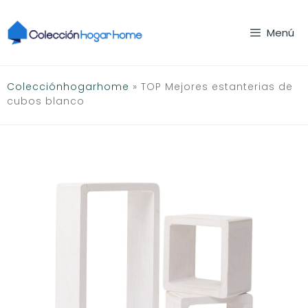
Saltar
al
Menú
contenido
Colecciónhogarhome
»
TOP Mejores estanterias de
cubos blanco