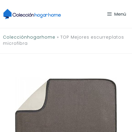
Saltar
al
Menú
contenido
Colecciónhogarhome
»
TOP Mejores escurreplatos
microfibra