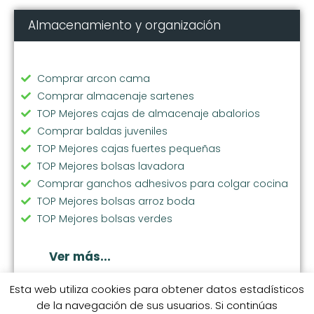
Almacenamiento y organización
Comprar arcon cama
Comprar almacenaje sartenes
TOP Mejores cajas de almacenaje abalorios
Comprar baldas juveniles
TOP Mejores cajas fuertes pequeñas
TOP Mejores bolsas lavadora
Comprar ganchos adhesivos para colgar cocina
TOP Mejores bolsas arroz boda
TOP Mejores bolsas verdes
Comprar soporte vajilla
Comprar bolsas ecologicas compra
Ver más...
TOP Mejores cubos basura extraibles
Comprar perchas pantalones
Esta web utiliza cookies para obtener datos estadísticos
de la navegación de sus usuarios. Si continúas
TOP Mejores tendederos de madera