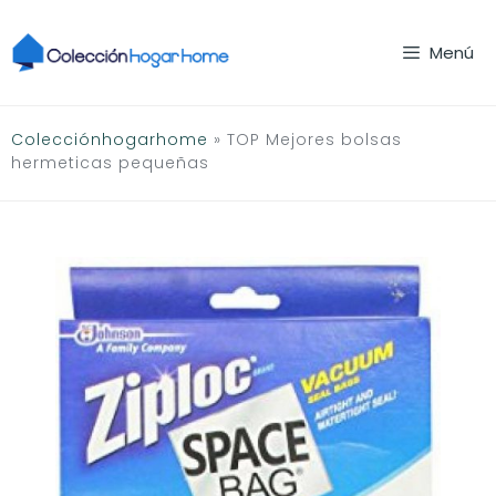
Saltar
al
Menú
contenido
Colecciónhogarhome
»
TOP Mejores bolsas
hermeticas pequeñas