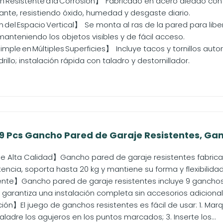
 Resistente a la Corrosión】 Fabricado en acero aleado con
ante, resistiendo óxido, humedad y desgaste diario.
del Espacio Vertical】 Se monta al ras de la pared para libera
manteniendo los objetos visibles y de fácil acceso.
imple en Múltiples Superficies】 Incluye tacos y tornillos au
rillo; instalación rápida con taladro y destornillador.
9 Pcs Gancho Pared de Garaje Resistentes, Ganc
e Alta Calidad】Gancho pared de garaje resistentes fabricad
tencia, soporta hasta 20 kg y mantiene su forma y flexibilidad
nte】Gancho pared de garaje resistentes incluye 9 ganchos, 2
 garantiza una instalación completa sin accesorios adicionales
ción】El juego de ganchos resistentes es fácil de usar: 1. Mar
Taladre los agujeros en los puntos marcados; 3. Inserte los...