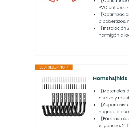
【Construcción
PVC antidesliz
【Optimización 
o cobertizos, 
【Instalación S
hormigón o lad
BESTSELLER NO. 7
Homshsjhkis 
【Materiales d
dureza y resis
【Superresiste
negros, lo que
【Fácil Instala
el gancho; 2. 