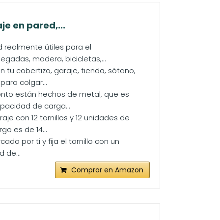
e en pared,...
realmente útiles para el
egadas, madera, bicicletas,...
u cobertizo, garaje, tienda, sótano,
para colgar...
ento están hechos de metal, que es
apacidad de carga...
e con 12 tornillos y 12 unidades de
go es de 14...
ado por ti y fija el tornillo con un
 de...
Comprar en Amazon