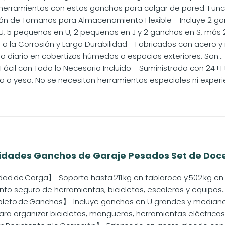
erramientas con estos ganchos para colgar de pared. Func
 de Tamaños para Almacenamiento Flexible - Incluye 2 gan
, 5 pequeños en U, 2 pequeños en J y 2 ganchos en S, más 2 c
 a la Corrosión y Larga Durabilidad - Fabricados con acero y
o diario en cobertizos húmedos o espacios exteriores. Son...
 Fácil con Todo lo Necesario Incluido - Suministrado con 24+1
ra o yeso. No se necesitan herramientas especiales ni experien
nidades Ganchos de Garaje Pesados Set de Doce
ad de Carga】 Soporta hasta 211 kg en tablaroca y 502 kg en 
o seguro de herramientas, bicicletas, escaleras y equipos..
eto de Ganchos】 Incluye ganchos en U grandes y medianos,
ra organizar bicicletas, mangueras, herramientas eléctricas y