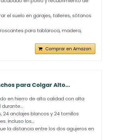
 acabado en polvo y recubrimiento de
r el suelo en garajes, talleres, sótanos
torroscantes para tablaroca, madera,
Comprar en Amazon
hos para Colgar Alto...
o en hierro de alta calidad con alta
 durante...
4 anclajes blancos y 24 tornillos
. Incluso los...
que la distancia entre los dos agujeros en