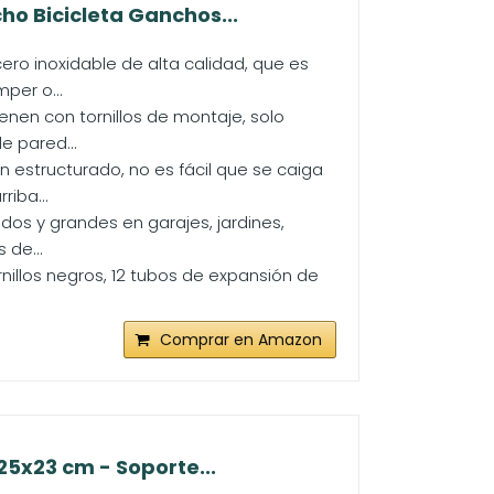
o Bicicleta Ganchos...
ro inoxidable de alta calidad, que es
mper o...
ienen con tornillos de montaje, solo
e pared...
 estructurado, no es fácil que se caiga
iba...
s ​​y grandes en garajes, jardines,
 de...
rnillos negros, 12 tubos de expansión de
Comprar en Amazon
5x23 cm - Soporte...