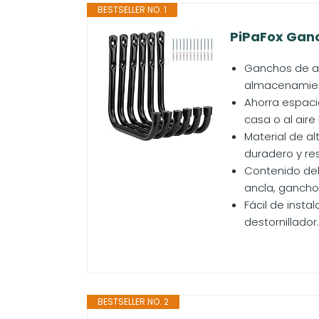
BESTSELLER NO. 1
PiPaFox Ganc
Ganchos de al
almacenamiento
Ahorra espaci
casa o al aire
Material de a
duradero y res
Contenido del
ancla, ganchos 
Fácil de instal
destornillador
BESTSELLER NO. 2