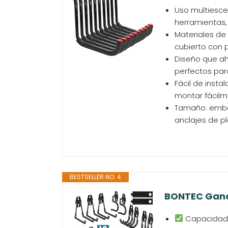
Uso multiescen
herramientas,
Materiales de
cubierto con p
Diseño que ah
perfectos par
Fácil de insta
montar fácilm
Tamaño: embala
anclajes de pl
BESTSELLER NO. 4
BONTEC Ganch
Capacidad d