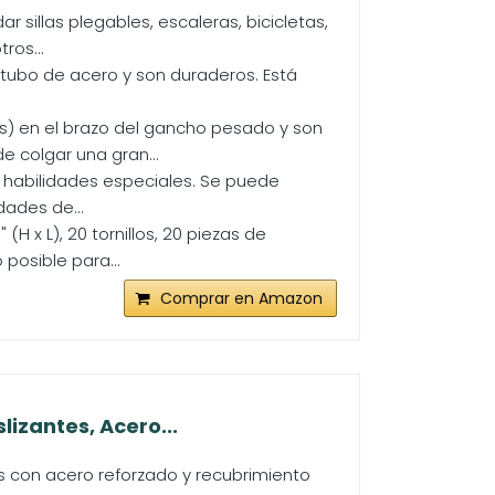
 sillas plegables, escaleras, bicicletas,
ros...
 tubo de acero y son duraderos. Está
s) en el brazo del gancho pesado y son
e colgar una gran...
 o habilidades especiales. Se puede
dades de...
H x L), 20 tornillos, 20 piezas de
posible para...
Comprar en Amazon
izantes, Acero...
s con acero reforzado y recubrimiento