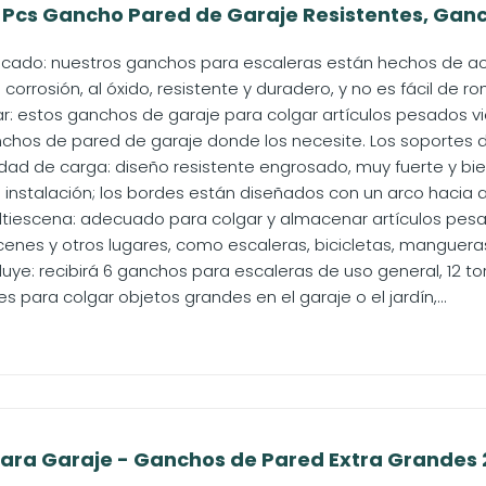
Pcs Gancho Pared de Garaje Resistentes, Ganch
sticado: nuestros ganchos para escaleras están hechos de ace
 corrosión, al óxido, resistente y duradero, y no es fácil de ro
lar: estos ganchos de garaje para colgar artículos pesados ​​v
anchos de pared de garaje donde los necesite. Los soportes d
dad de carga: diseño resistente engrosado, muy fuerte y bien
instalación; los bordes están diseñados con un arco hacia arr
ltiescena: adecuado para colgar y almacenar artículos pesado
cenes y otros lugares, como escaleras, bicicletas, mangueras
luye: recibirá 6 ganchos para escaleras de uso general, 12 to
es para colgar objetos grandes en el garaje o el jardín,...
ara Garaje - Ganchos de Pared Extra Grandes 2