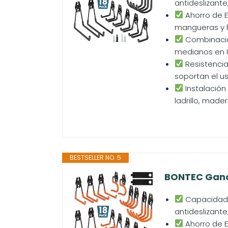
antideslizante
Ahorro de E
mangueras y h
Combinación
medianos en U
Resistencia
soportan el us
Instalación
ladrillo, made
BESTSELLER NO. 5
BONTEC Ganch
Capacidad d
antideslizante
Ahorro de E