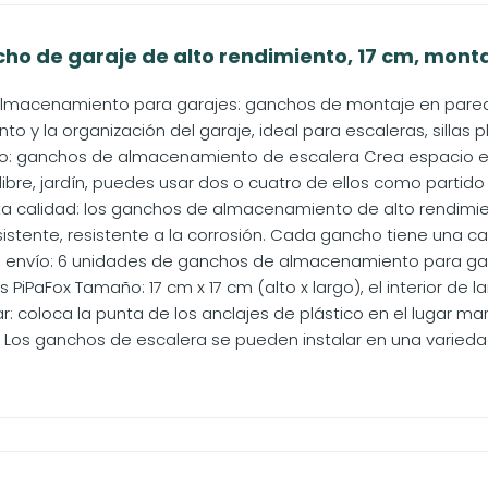
ho de garaje de alto rendimiento, 17 cm, montaj
macenamiento para garajes: ganchos de montaje en pared 
 y la organización del garaje, ideal para escaleras, sillas pl
o: ganchos de almacenamiento de escalera Crea espacio en t
 libre, jardín, puedes usar dos o cuatro de ellos como partido 
lta calidad: los ganchos de almacenamiento de alto rendimi
istente, resistente a la corrosión. Cada gancho tiene una c
 envío: 6 unidades de ganchos de almacenamiento para garaj
PiPaFox Tamaño: 17 cm x 17 cm (alto x largo), el interior de lar
ar: coloca la punta de los anclajes de plástico en el lugar marc
. Los ganchos de escalera se pueden instalar en una variedad