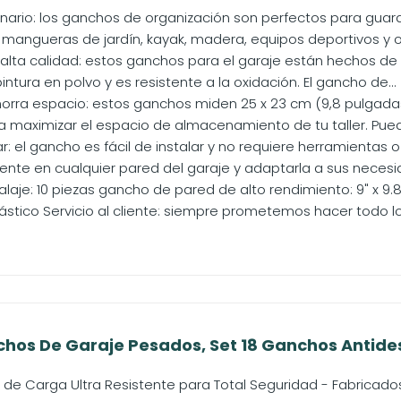
ario: los ganchos de organización son perfectos para guardar
 mangueras de jardín, kayak, madera, equipos deportivos y ot
 alta calidad: estos ganchos para el garaje están hechos de
intura en polvo y es resistente a la oxidación. El gancho de...
orra espacio: estos ganchos miden 25 x 23 cm (9,8 pulgada
a maximizar el espacio de almacenamiento de tu taller. Pued
lar: el gancho es fácil de instalar y no requiere herramientas
ente en cualquier pared del garaje y adaptarla a sus necesi
je: 10 piezas gancho de pared de alto rendimiento: 9" x 9.8" (
ástico Servicio al cliente: siempre prometemos hacer todo lo 
os De Garaje Pesados, Set 18 Ganchos Antidesl
e Carga Ultra Resistente para Total Seguridad - Fabricado