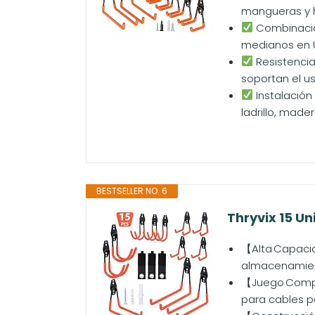
mangueras y h
Combinación
medianos en U
Resistencia
soportan el us
Instalación
ladrillo, made
BESTSELLER NO. 6
Thryvix 15 U
【Alta Capacid
almacenamient
【Juego Compl
para cables pa