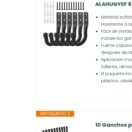
ALAHUGYEF 6 
Material sofi
resistente a la
Fácil de insta
instale los g
Fuerte capaci
después de la 
Aplicación mu
talleres, alma
El paquete inc
plástico, ideal
BESTSELLER NO. 3
10 Ganchos p