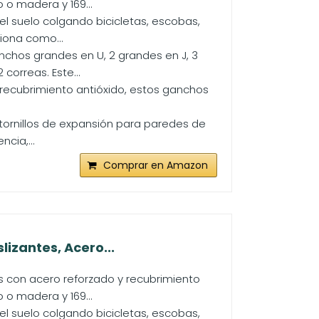
 o madera y 169...
el suelo colgando bicicletas, escobas,
iona como...
chos grandes en U, 2 grandes en J, 3
orreas. Este...
 recubrimiento antióxido, estos ganchos
 tornillos de expansión para paredes de
cia,...
Comprar en Amazon
izantes, Acero...
s con acero reforzado y recubrimiento
 o madera y 169...
el suelo colgando bicicletas, escobas,