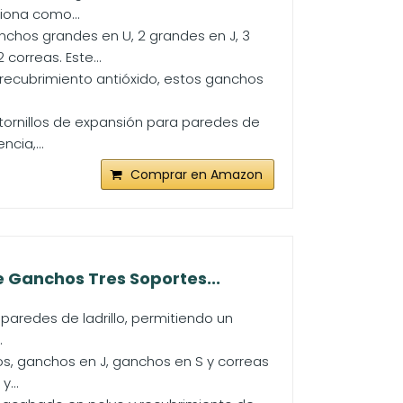
iona como...
chos grandes en U, 2 grandes en J, 3
orreas. Este...
 recubrimiento antióxido, estos ganchos
 tornillos de expansión para paredes de
cia,...
Comprar en Amazon
 Ganchos Tres Soportes...
paredes de ladrillo, permitiendo un
.
 ganchos en J, ganchos en S y correas
...