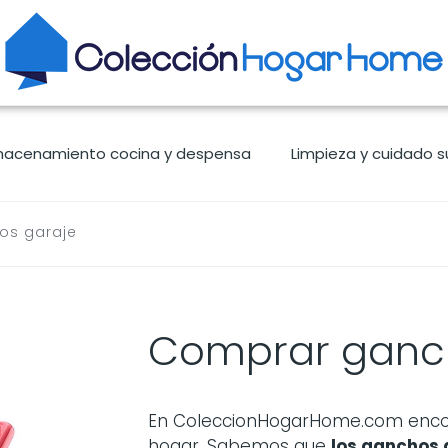
macenamiento cocina y despensa
Limpieza y cuidado s
os garaje
Comprar ganc
En ColeccionHogarHome.com encont
hogar. Sabemos que
los
ganchos 