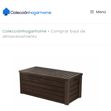
Saltar
al
Menú
contenido
Colecciónhogarhome
»
Comprar baul de
almacenamiento