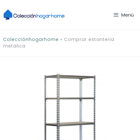
Saltar
al
Menú
contenido
Colecciónhogarhome
»
Comprar estanteria
metalica