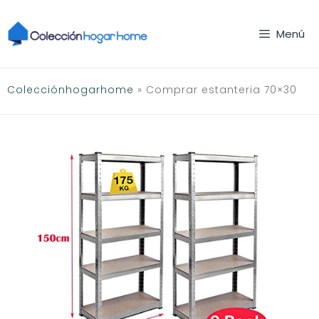
Saltar
al
Menú
contenido
Colecciónhogarhome
»
Comprar estanteria 70×30